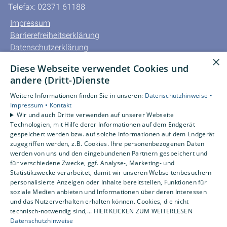
Telefax: 02371 61188
Impressum
Barrierefreiheitserklärung
Datenschutzerklärung
×
AGB
Diese Webseite verwendet Cookies und
andere (Dritt-)Dienste
Unsere Bereiche
Privatkunden
Weitere Informationen finden Sie in unseren:
Datenschutzhinweise •
Impressum •
Kontakt
Gewerbekunden
Wir und auch Dritte verwenden auf unserer Webseite
Karriere
Technologien, mit Hilfe derer Informationen auf dem Endgerät
Unternehmen
gespeichert werden bzw. auf solche Informationen auf dem Endgerät
zugegriffen werden, z.B. Cookies. Ihre personenbezogenen Daten
Kontakt
werden von uns und den eingebundenen Partnern gespeichert und
für verschiedene Zwecke, ggf. Analyse-, Marketing- und
Statistikzwecke verarbeitet, damit wir unseren Webseitenbesuchern
Um externe HTML-Inhalte anzuzeigen, benötigen wir
personalisierte Anzeigen oder Inhalte bereitstellen, Funktionen für
Ihre Einwilligung.
soziale Medien anbieten und Informationen über deren Interessen
und das Nutzerverhalten erhalten können. Cookies, die nicht
Weitere Informationen finden Sie in unserer
technisch-notwendig sind,... HIER KLICKEN ZUM WEITERLESEN
Datenschutzerklärung.
Datenschutzhinweise