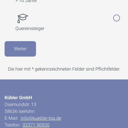
> 10 Jahre
Quereinsteiger
Weiter
Die hier mit * gekennzeichneten Felder sind Pflichtfelder.
Kübler GmbH
Osemundstr. 13
58636 Iserlohn
E-Mail:
info@kuebler-tga.de
Telefon:
02371 90930