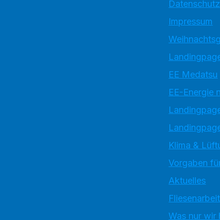
Datenschutz
Impressum
Weihnachtsg
Landingpage
EE Medatsu
EE-Energie 
Landingpag
Landingpage
Klima & Lüft
Vorgaben für
Aktuelles
Fliesenarbei
Was nur wir