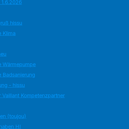
 1.6.2026
ruß hissu
 Klima
neu
e Wärmepumpe
 Badsanierung
ung - hissu
 Vaillant Kompetenzpartner
ten (toujou)
 haben HI