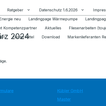
Ratgeber
Datenschutz 1.6.2026
Impre
Untermenü für Ratgeber umschalten
Untermenü f
Energie neu
Landingpage Wärmepumpe
Landingpag
ant Kompetenzpartner
Aktuelles
Fliesenarbeiten (tou
ärz 2024
gen
Fördermittel
Download
Markenlieferanten R
äge.
rmulare
Kübler GmbH
Master