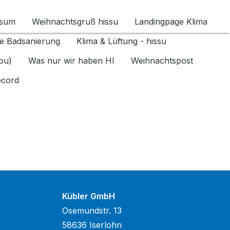
ssum
Weihnachtsgruß hissu
Landingpage Klima
ür Datenschutz 1.6.2026 umschalten
e Badsanierung
Klima & Lüftung - hissu
jou)
Was nur wir haben HI
Weihnachtspost
ecord
Kübler GmbH
Osemundstr. 13
58636 Iserlohn