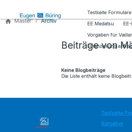
Kontaktieren Sie uns
Testseite Formulare
Master
Archiv
EE Medatsu
EE-
Vorgaben für Vaill
Beiträge von M
Finanzierung anfra
Keine Blogbeiträge
Die Liste enthält keine Blogbeitr
Testseite Fo
Ratgeber