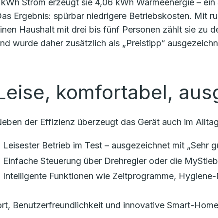
 kWh Strom erzeugt sie 4,06 kWh Wärmeenergie – ein S
as Ergebnis: spürbar niedrigere Betriebskosten. Mit r
inen Haushalt mit drei bis fünf Personen zählt sie zu
nd wurde daher zusätzlich als „Preistipp“ ausgezeichn
Leise, komfortabel, aus
eben der Effizienz überzeugt das Gerät auch im Alltag
Leisester Betrieb im Test – ausgezeichnet mit „Sehr g
Einfache Steuerung über Drehregler oder die MyStie
Intelligente Funktionen wie Zeitprogramme, Hygiene
t, Benutzerfreundlichkeit und innovative Smart-Home-