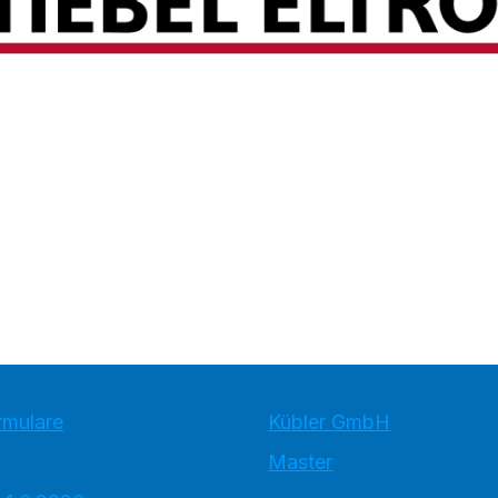
rmulare
Kübler GmbH
Master