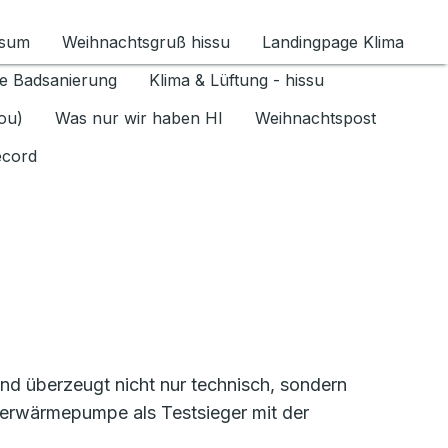
ssum
Weihnachtsgruß hissu
Landingpage Klima
ür Datenschutz 1.6.2026 umschalten
e Badsanierung
Klima & Lüftung - hissu
jou)
Was nur wir haben HI
Weihnachtspost
ecord
 überzeugt nicht nur technisch, sondern
serwärmepumpe als Testsieger mit der