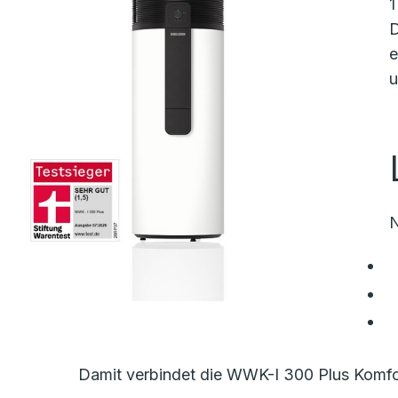
1
D
e
u
N
Damit verbindet die WWK-I 300 Plus Komfor