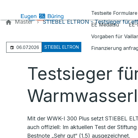
Kontaktieren Sie uns
Testseite Formulare
Master
STIEBEL ELTRON - Testsieger für ef
EE Medatsu
EE-
Vorgaben für Vaill
STIEBEL ELTRON
06.07.2026
Finanzierung anfra
Testsieger für
Warmwasserl
Mit der WWK-I 300 Plus setzt STIEBEL ELT
auch offiziell: Im aktuellen Test der Sti
Bestnote „Sehr gut“ (1,5) ausgezeichnet.