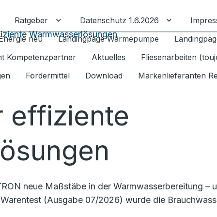
Ratgeber
Datenschutz 1.6.2026
Impre
Untermenü für Ratgeber umschalten
Untermenü f
fiziente Warmwasserlösungen
Energie neu
Landingpage Wärmepumpe
Landingpag
ant Kompetenzpartner
Aktuelles
Fliesenarbeiten (tou
gen
Fördermittel
Download
Markenlieferanten R
 effiziente
ösungen
RON neue Maßstäbe in der Warmwasserbereitung – und
ftung Warentest (Ausgabe 07/2026) wurde die Brauchwas