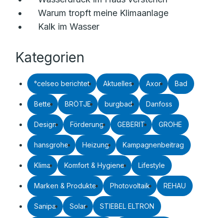
Warum tropft meine Klimaanlage
Kalk im Wasser
Kategorien
°celseo berichtet
Aktuelles
Axor
Bad
Bette
BRÖTJE
burgbad
Danfoss
Design
Förderung
GEBERIT
GROHE
hansgrohe
Heizung
Kampagnenbeitrag
Klima
Komfort & Hygiene
Lifestyle
Marken & Produkte
Photovoltaik
REHAU
Sanipa
Solar
STIEBEL ELTRON