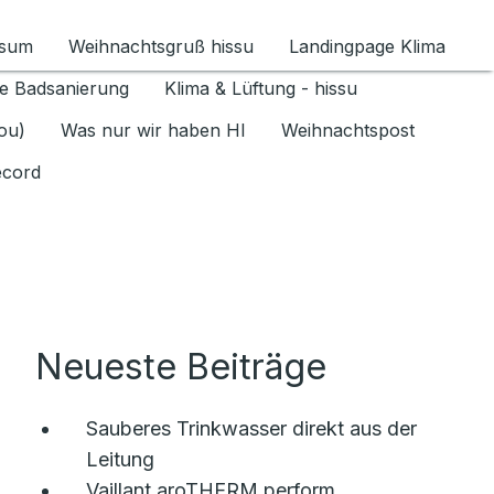
ssum
Weihnachtsgruß hissu
Landingpage Klima
ür Datenschutz 1.6.2026 umschalten
e Badsanierung
Klima & Lüftung - hissu
jou)
Was nur wir haben HI
Weihnachtspost
ecord
Neueste Beiträge
Sauberes Trinkwasser direkt aus der
Leitung
Vaillant aroTHERM perform