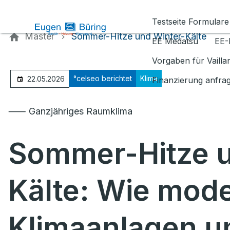
Kontaktieren Sie uns
Testseite Formulare
Master
Sommer-Hitze und Winter-Kälte
EE Medatsu
EE-
Vorgaben für Vaill
°celseo berichtet
Klima
22.05.2026
Finanzierung anfra
⸺ Ganzjähriges Raumklima
Sommer-Hitze u
Kälte: Wie mod
Klimaanlagen un