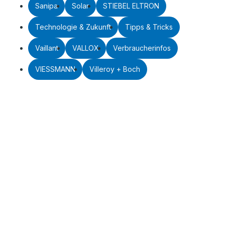
Sanipa
Solar
STIEBEL ELTRON
Technologie & Zukunft
Tipps & Tricks
Vaillant
VALLOX
Verbraucherinfos
VIESSMANN
Villeroy + Boch