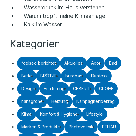
Wasserdruck im Haus verstehen
Warum tropft meine Klimaanlage
Kalk im Wasser
Kategorien
°celseo berichtet
Aktuelles
Axor
Bad
Bette
BRÖTJE
burgbad
Danfoss
Design
Förderung
GEBERIT
GROHE
hansgrohe
Heizung
Kampagnenbeitrag
Klima
Komfort & Hygiene
Lifestyle
Marken & Produkte
Photovoltaik
REHAU