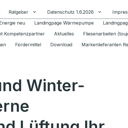
Ratgeber
Datenschutz 1.6.2026
Impre
Untermenü für Ratgeber umschalten
Untermenü f
Energie neu
Landingpage Wärmepumpe
Landingpag
ant Kompetenzpartner
Aktuelles
Fliesenarbeiten (tou
gen
Fördermittel
Download
Markenlieferanten R
nd Winter-
erne
d Lüftung Ihr