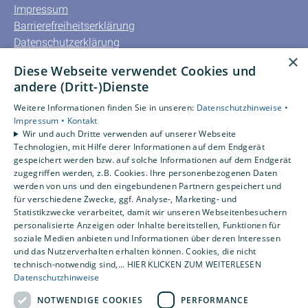
Impressum
Barrierefreiheitserklärung
Datenschutzerklärung
×
AGB
Diese Webseite verwendet Cookies und
andere (Dritt-)Dienste
Unsere Bereiche
Privatkunden
Weitere Informationen finden Sie in unseren:
Datenschutzhinweise •
Impressum •
Kontakt
Gewerbekunden
Wir und auch Dritte verwenden auf unserer Webseite
Karriere
Technologien, mit Hilfe derer Informationen auf dem Endgerät
Unternehmen
gespeichert werden bzw. auf solche Informationen auf dem Endgerät
zugegriffen werden, z.B. Cookies. Ihre personenbezogenen Daten
Kontakt
werden von uns und den eingebundenen Partnern gespeichert und
für verschiedene Zwecke, ggf. Analyse-, Marketing- und
Statistikzwecke verarbeitet, damit wir unseren Webseitenbesuchern
Um externe HTML-Inhalte anzuzeigen, benötigen wir
personalisierte Anzeigen oder Inhalte bereitstellen, Funktionen für
Ihre Einwilligung.
soziale Medien anbieten und Informationen über deren Interessen
und das Nutzerverhalten erhalten können. Cookies, die nicht
Weitere Informationen finden Sie in unserer
technisch-notwendig sind,... HIER KLICKEN ZUM WEITERLESEN
Datenschutzerklärung.
Datenschutzhinweise
NOTWENDIGE COOKIES
PERFORMANCE
Cookie-Einstellungen öffnen