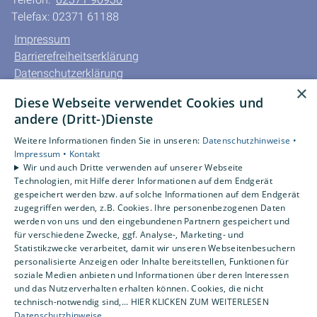
Telefax: 02371 61188
Impressum
Barrierefreiheitserklärung
Datenschutzerklärung
×
AGB
Diese Webseite verwendet Cookies und
andere (Dritt-)Dienste
Unsere Bereiche
Privatkunden
Weitere Informationen finden Sie in unseren:
Datenschutzhinweise •
Impressum •
Kontakt
Gewerbekunden
Wir und auch Dritte verwenden auf unserer Webseite
Karriere
Technologien, mit Hilfe derer Informationen auf dem Endgerät
Unternehmen
gespeichert werden bzw. auf solche Informationen auf dem Endgerät
zugegriffen werden, z.B. Cookies. Ihre personenbezogenen Daten
Kontakt
werden von uns und den eingebundenen Partnern gespeichert und
für verschiedene Zwecke, ggf. Analyse-, Marketing- und
Statistikzwecke verarbeitet, damit wir unseren Webseitenbesuchern
Um externe HTML-Inhalte anzuzeigen, benötigen wir
personalisierte Anzeigen oder Inhalte bereitstellen, Funktionen für
Ihre Einwilligung.
soziale Medien anbieten und Informationen über deren Interessen
Weitere Informationen finden Sie in unserer
und das Nutzerverhalten erhalten können. Cookies, die nicht
technisch-notwendig sind,... HIER KLICKEN ZUM WEITERLESEN
Datenschutzerklärung.
Datenschutzhinweise