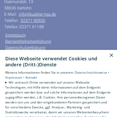
Osemundstr. 13
58636 Iserlohn
E-Mail:
info@kuebler-tga.de
Telefon:
02371 90930
Telefax: 02371 61188
Impressum
Barrierefreiheitserklärung
Datenschutzerklärung
×
AGB
Diese Webseite verwendet Cookies und
andere (Dritt-)Dienste
Unsere Bereiche
Privatkunden
Weitere Informationen finden Sie in unseren:
Datenschutzhinweise •
Impressum •
Kontakt
Gewerbekunden
Wir und auch Dritte verwenden auf unserer Webseite
Karriere
Technologien, mit Hilfe derer Informationen auf dem Endgerät
Unternehmen
gespeichert werden bzw. auf solche Informationen auf dem Endgerät
zugegriffen werden, z.B. Cookies. Ihre personenbezogenen Daten
Kontakt
werden von uns und den eingebundenen Partnern gespeichert und
für verschiedene Zwecke, ggf. Analyse-, Marketing- und
Statistikzwecke verarbeitet, damit wir unseren Webseitenbesuchern
Um externe HTML-Inhalte anzuzeigen, benötigen wir