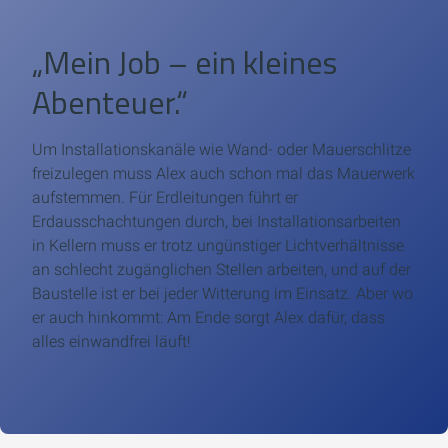
„Mein Job – ein kleines
Abenteuer.“
Um Installationskanäle wie Wand- oder Mauerschlitze
freizulegen muss Alex auch schon mal das Mauerwerk
aufstemmen. Für Erdleitungen führt er
Erdausschachtungen durch, bei Installationsarbeiten
in Kellern muss er trotz ungünstiger Lichtverhältnisse
an schlecht zugänglichen Stellen arbeiten, und auf der
Baustelle ist er bei jeder Witterung im Einsatz. Aber wo
er auch hinkommt: Am Ende sorgt Alex dafür, dass
alles einwandfrei läuft!