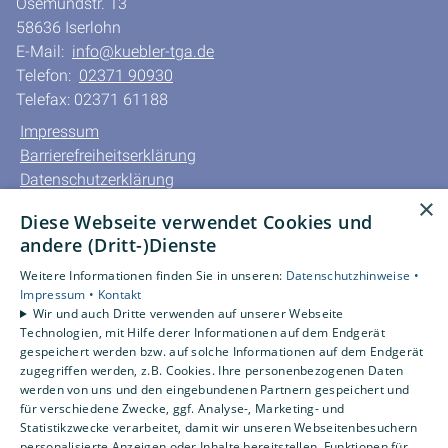
Osemundstr. 13
58636 Iserlohn
E-Mail:
info@kuebler-tga.de
Telefon:
02371 90930
Telefax: 02371 61188
Impressum
Barrierefreiheitserklärung
Datenschutzerklärung
×
AGB
Diese Webseite verwendet Cookies und
andere (Dritt-)Dienste
Unsere Bereiche
Privatkunden
Weitere Informationen finden Sie in unseren:
Datenschutzhinweise •
Impressum •
Kontakt
Gewerbekunden
Wir und auch Dritte verwenden auf unserer Webseite
Karriere
Technologien, mit Hilfe derer Informationen auf dem Endgerät
Unternehmen
gespeichert werden bzw. auf solche Informationen auf dem Endgerät
zugegriffen werden, z.B. Cookies. Ihre personenbezogenen Daten
Kontakt
werden von uns und den eingebundenen Partnern gespeichert und
für verschiedene Zwecke, ggf. Analyse-, Marketing- und
Statistikzwecke verarbeitet, damit wir unseren Webseitenbesuchern
Um externe HTML-Inhalte anzuzeigen, benötigen wir
personalisierte Anzeigen oder Inhalte bereitstellen, Funktionen für