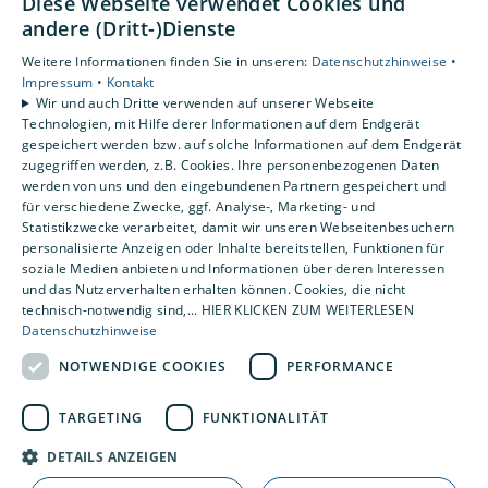
Diese Webseite verwendet Cookies und
andere (Dritt-)Dienste
Unsere Bereiche
Privatkunden
Weitere Informationen finden Sie in unseren:
Datenschutzhinweise •
Impressum •
Kontakt
Gewerbekunden
Wir und auch Dritte verwenden auf unserer Webseite
Karriere
Technologien, mit Hilfe derer Informationen auf dem Endgerät
Unternehmen
gespeichert werden bzw. auf solche Informationen auf dem Endgerät
zugegriffen werden, z.B. Cookies. Ihre personenbezogenen Daten
Kontakt
werden von uns und den eingebundenen Partnern gespeichert und
für verschiedene Zwecke, ggf. Analyse-, Marketing- und
Statistikzwecke verarbeitet, damit wir unseren Webseitenbesuchern
Um externe HTML-Inhalte anzuzeigen, benötigen wir
personalisierte Anzeigen oder Inhalte bereitstellen, Funktionen für
Ihre Einwilligung.
soziale Medien anbieten und Informationen über deren Interessen
Weitere Informationen finden Sie in unserer
und das Nutzerverhalten erhalten können. Cookies, die nicht
technisch-notwendig sind,... HIER KLICKEN ZUM WEITERLESEN
Datenschutzerklärung.
Datenschutzhinweise
NOTWENDIGE COOKIES
PERFORMANCE
Cookie-Einstellungen öffnen
TARGETING
FUNKTIONALITÄT
DETAILS ANZEIGEN