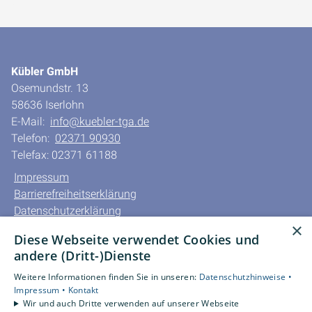
Kübler GmbH
Osemundstr. 13
58636 Iserlohn
E-Mail:
info@kuebler-tga.de
Telefon:
02371 90930
Telefax: 02371 61188
Impressum
Barrierefreiheitserklärung
Datenschutzerklärung
×
AGB
Diese Webseite verwendet Cookies und
andere (Dritt-)Dienste
Unsere Bereiche
Privatkunden
Weitere Informationen finden Sie in unseren:
Datenschutzhinweise •
Impressum •
Kontakt
Gewerbekunden
Wir und auch Dritte verwenden auf unserer Webseite
Karriere