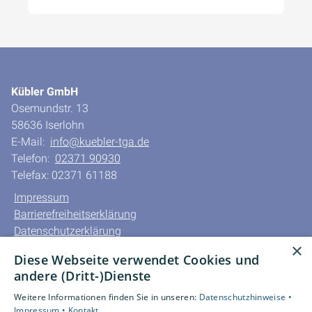
Kübler GmbH
Osemundstr. 13
58636 Iserlohn
E-Mail:
info@kuebler-tga.de
Telefon:
02371 90930
Telefax: 02371 61188
Impressum
Barrierefreiheitserklärung
Datenschutzerklärung
×
AGB
Diese Webseite verwendet Cookies und
andere (Dritt-)Dienste
Unsere Bereiche
Privatkunden
Weitere Informationen finden Sie in unseren:
Datenschutzhinweise •
Impressum •
Kontakt