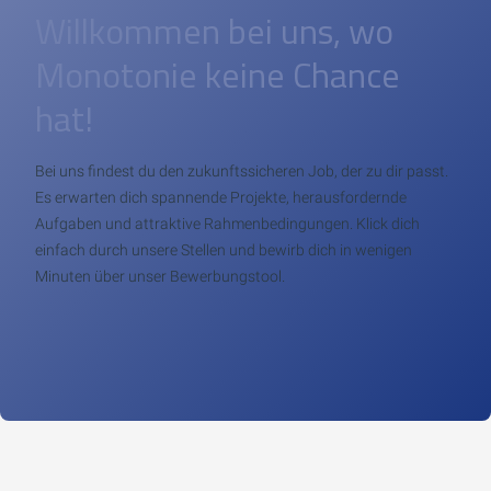
Willkommen bei uns, wo
Monotonie keine Chance
hat!
Bei uns findest du den zukunftssicheren Job, der zu dir passt.
Es erwarten dich spannende Projekte, herausfordernde
Aufgaben und attraktive Rahmenbedingungen. Klick dich
einfach durch unsere Stellen und bewirb dich in wenigen
Minuten über unser Bewerbungstool.