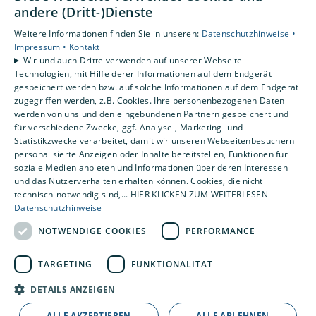
andere (Dritt-)Dienste
Unsere Bereiche
Privatkunden
Weitere Informationen finden Sie in unseren:
Datenschutzhinweise •
Impressum •
Kontakt
Gewerbekunden
Wir und auch Dritte verwenden auf unserer Webseite
Karriere
Technologien, mit Hilfe derer Informationen auf dem Endgerät
Unternehmen
gespeichert werden bzw. auf solche Informationen auf dem Endgerät
zugegriffen werden, z.B. Cookies. Ihre personenbezogenen Daten
Kontakt
werden von uns und den eingebundenen Partnern gespeichert und
für verschiedene Zwecke, ggf. Analyse-, Marketing- und
Statistikzwecke verarbeitet, damit wir unseren Webseitenbesuchern
Um externe HTML-Inhalte anzuzeigen, benötigen wir
personalisierte Anzeigen oder Inhalte bereitstellen, Funktionen für
Ihre Einwilligung.
soziale Medien anbieten und Informationen über deren Interessen
Weitere Informationen finden Sie in unserer
und das Nutzerverhalten erhalten können. Cookies, die nicht
technisch-notwendig sind,... HIER KLICKEN ZUM WEITERLESEN
Datenschutzerklärung.
Datenschutzhinweise
NOTWENDIGE COOKIES
PERFORMANCE
Cookie-Einstellungen öffnen
TARGETING
FUNKTIONALITÄT
DETAILS ANZEIGEN
ALLE AKZEPTIEREN
ALLE ABLEHNEN