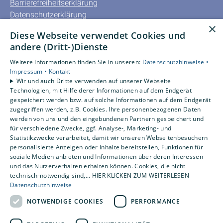
Barrierefreiheitserklärung
Datenschutzerklärung
×
AGB
Diese Webseite verwendet Cookies und
andere (Dritt-)Dienste
Unsere Bereiche
Privatkunden
Weitere Informationen finden Sie in unseren:
Datenschutzhinweise •
Impressum •
Kontakt
Gewerbekunden
Wir und auch Dritte verwenden auf unserer Webseite
Karriere
Technologien, mit Hilfe derer Informationen auf dem Endgerät
Unternehmen
gespeichert werden bzw. auf solche Informationen auf dem Endgerät
zugegriffen werden, z.B. Cookies. Ihre personenbezogenen Daten
Kontakt
werden von uns und den eingebundenen Partnern gespeichert und
für verschiedene Zwecke, ggf. Analyse-, Marketing- und
Statistikzwecke verarbeitet, damit wir unseren Webseitenbesuchern
Um externe HTML-Inhalte anzuzeigen, benötigen wir
personalisierte Anzeigen oder Inhalte bereitstellen, Funktionen für
Ihre Einwilligung.
soziale Medien anbieten und Informationen über deren Interessen
und das Nutzerverhalten erhalten können. Cookies, die nicht
Weitere Informationen finden Sie in unserer
technisch-notwendig sind,... HIER KLICKEN ZUM WEITERLESEN
Datenschutzerklärung.
Datenschutzhinweise
NOTWENDIGE COOKIES
PERFORMANCE
Cookie-Einstellungen öffnen