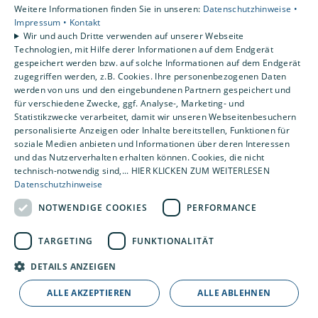
Privatkunden
Weitere Informationen finden Sie in unseren:
Datenschutzhinweise •
Impressum •
Kontakt
Gewerbekunden
Wir und auch Dritte verwenden auf unserer Webseite
Karriere
Technologien, mit Hilfe derer Informationen auf dem Endgerät
Unternehmen
gespeichert werden bzw. auf solche Informationen auf dem Endgerät
zugegriffen werden, z.B. Cookies. Ihre personenbezogenen Daten
Kontakt
werden von uns und den eingebundenen Partnern gespeichert und
für verschiedene Zwecke, ggf. Analyse-, Marketing- und
Statistikzwecke verarbeitet, damit wir unseren Webseitenbesuchern
Um externe HTML-Inhalte anzuzeigen, benötigen wir
personalisierte Anzeigen oder Inhalte bereitstellen, Funktionen für
Ihre Einwilligung.
soziale Medien anbieten und Informationen über deren Interessen
und das Nutzerverhalten erhalten können. Cookies, die nicht
Weitere Informationen finden Sie in unserer
technisch-notwendig sind,... HIER KLICKEN ZUM WEITERLESEN
Datenschutzerklärung.
Datenschutzhinweise
NOTWENDIGE COOKIES
PERFORMANCE
Cookie-Einstellungen öffnen
TARGETING
FUNKTIONALITÄT
DETAILS ANZEIGEN
ALLE AKZEPTIEREN
ALLE ABLEHNEN