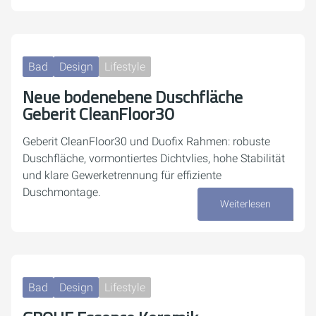
Bad
Design
Lifestyle
Neue bodenebene Duschfläche
Geberit CleanFloor30
Geberit CleanFloor30 und Duofix Rahmen: robuste
Duschfläche, vormontiertes Dichtvlies, hohe Stabilität
und klare Gewerketrennung für effiziente
Duschmontage.
Weiterlesen
23. März 2026
Bad
Design
Lifestyle