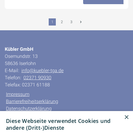
19. November 2025
1
2
3
Kübler GmbH
Osemundstr. 13
58636 Iserlohn
E-Mail:
info@kuebler-tga.de
Telefon:
02371 90930
Telefax: 02371 61188
Impressum
Barrierefreiheitserklärung
Datenschutzerklärung
×
AGB
Diese Webseite verwendet Cookies und
andere (Dritt-)Dienste
Unsere Bereiche