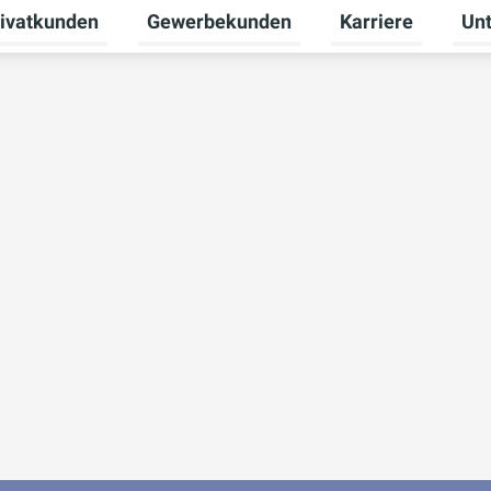
ivatkunden
Gewerbekunden
Karriere
Un
ermenü für Erneuerbare Energien umschalten
Untermenü für Privatkunden umschalten
Untermenü für Ge
Unte