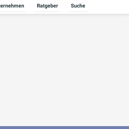
ternehmen
Ratgeber
Suche
werbekunden umschalten
rmenü für Karriere umschalten
Untermenü für Unternehmen umschalten
Untermenü für Ratgeber u