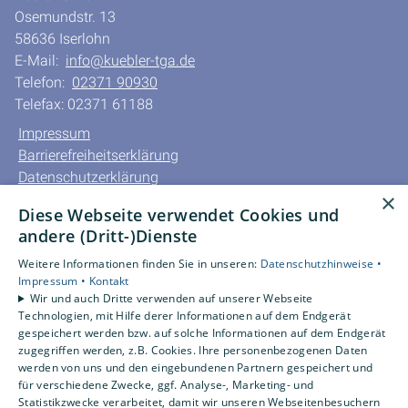
Osemundstr. 13
58636 Iserlohn
E-Mail:
info@kuebler-tga.de
Telefon:
02371 90930
Telefax: 02371 61188
Impressum
Barrierefreiheitserklärung
Datenschutzerklärung
×
AGB
Diese Webseite verwendet Cookies und
andere (Dritt-)Dienste
Unsere Bereiche
Privatkunden
Weitere Informationen finden Sie in unseren:
Datenschutzhinweise •
Impressum •
Kontakt
Gewerbekunden
Wir und auch Dritte verwenden auf unserer Webseite
Karriere
Technologien, mit Hilfe derer Informationen auf dem Endgerät
Unternehmen
gespeichert werden bzw. auf solche Informationen auf dem Endgerät
zugegriffen werden, z.B. Cookies. Ihre personenbezogenen Daten
Kontakt
werden von uns und den eingebundenen Partnern gespeichert und
für verschiedene Zwecke, ggf. Analyse-, Marketing- und
Statistikzwecke verarbeitet, damit wir unseren Webseitenbesuchern