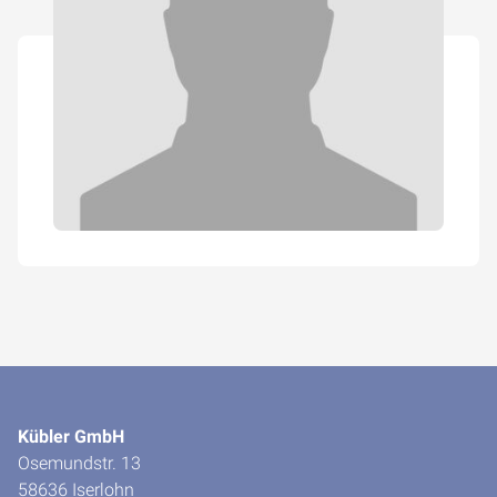
Kübler GmbH
Osemundstr. 13
58636 Iserlohn