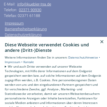
E-Mail:
info@kuebler-tga.de
Telefon:
02371 90930
Telefax: 02371 61188
Impressum
Barrierefreiheitserklärung
Datenschutzerklärung
×
AGB
Diese Webseite verwendet Cookies und
andere (Dritt-)Dienste
Unsere Bereiche
Privatkunden
Weitere Informationen finden Sie in unseren:
Datenschutzhinweise •
Impressum •
Kontakt
Gewerbekunden
Wir und auch Dritte verwenden auf unserer Webseite
Karriere
Technologien, mit Hilfe derer Informationen auf dem Endgerät
Unternehmen
gespeichert werden bzw. auf solche Informationen auf dem Endgerät
zugegriffen werden, z.B. Cookies. Ihre personenbezogenen Daten
Kontakt
werden von uns und den eingebundenen Partnern gespeichert und
für verschiedene Zwecke, ggf. Analyse-, Marketing- und
Statistikzwecke verarbeitet, damit wir unseren Webseitenbesuchern
Um externe HTML-Inhalte anzuzeigen, benötigen wir
personalisierte Anzeigen oder Inhalte bereitstellen, Funktionen für
Ihre Einwilligung.
soziale Medien anbieten und Informationen über deren Interessen