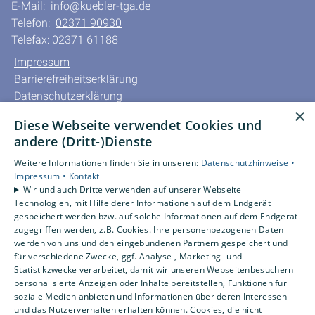
E-Mail:
info@kuebler-tga.de
Telefon:
02371 90930
Telefax: 02371 61188
Impressum
Barrierefreiheitserklärung
Datenschutzerklärung
×
AGB
Diese Webseite verwendet Cookies und
andere (Dritt-)Dienste
Unsere Bereiche
Weitere Informationen finden Sie in unseren:
Datenschutzhinweise •
Privatkunden
Impressum •
Kontakt
Gewerbekunden
Wir und auch Dritte verwenden auf unserer Webseite
Karriere
Technologien, mit Hilfe derer Informationen auf dem Endgerät
Unternehmen
gespeichert werden bzw. auf solche Informationen auf dem Endgerät
zugegriffen werden, z.B. Cookies. Ihre personenbezogenen Daten
Kontakt
werden von uns und den eingebundenen Partnern gespeichert und
für verschiedene Zwecke, ggf. Analyse-, Marketing- und
Statistikzwecke verarbeitet, damit wir unseren Webseitenbesuchern
Um externe HTML-Inhalte anzuzeigen, benötigen wir
personalisierte Anzeigen oder Inhalte bereitstellen, Funktionen für
Ihre Einwilligung.
soziale Medien anbieten und Informationen über deren Interessen
und das Nutzerverhalten erhalten können. Cookies, die nicht
Weitere Informationen finden Sie in unserer