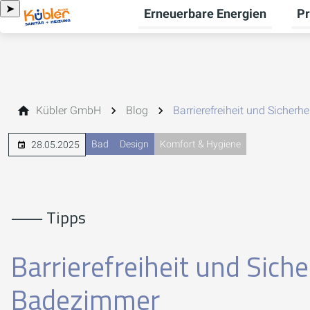
➤
Erneuerbare Energien
Pr
Unt
Kübler GmbH
Blog
Barrierefreiheit und Sicher
Bad
Design
Komfort & Hygiene
28.05.2025
⸺ Tipps
Barrierefreiheit und Sich
Badezimmer