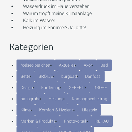
Wasserdruck im Haus verstehen
Warum tropft meine Klimaanlage
Kalk im Wasser
Heizung im Sommer? Ja, bitte!
Kategorien
°celseo berichtet
Aktuelles
Axor
Bad
Bette
BRÖTJE
burgbad
Danfoss
Design
Förderung
GEBERIT
GROHE
hansgrohe
Heizung
Kampagnenbeitrag
Klima
Komfort & Hygiene
Lifestyle
Marken & Produkte
Photovoltaik
REHAU