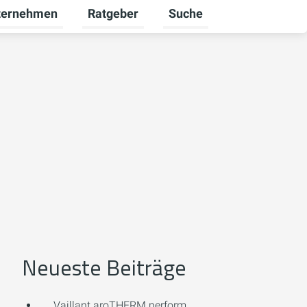
ternehmen
Ratgeber
Suche
werbekunden umschalten
rmenü für Karriere umschalten
Untermenü für Unternehmen umschalten
Untermenü für Ratgeber u
Neueste Beiträge
Vaillant aroTHERM perform