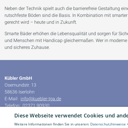
Neben der Technik spielt auch die barrierefreie Gestaltung ei
rutschfeste Böden sind die Basis. In Kombination mit smarte
gerecht wird – heute und in Zukunft.
Smarte Bäder erhöhen die Lebensqualität und sorgen für Sicher
und Menschen mit Handicap gleichermaßen. Wer in moderne Tec
und sicheres Zuhause.
Kübler GmbH
Osemundstr. 13
58636 Iserlohn
E-Mail:
info@kuebler-tga.de
Telefon:
02371 90930
Telefax: 02371 61188
Diese Webseite verwendet Cookies und ander
Impressum
Weitere Informationen finden Sie in unseren:
Datenschutzhinweise 