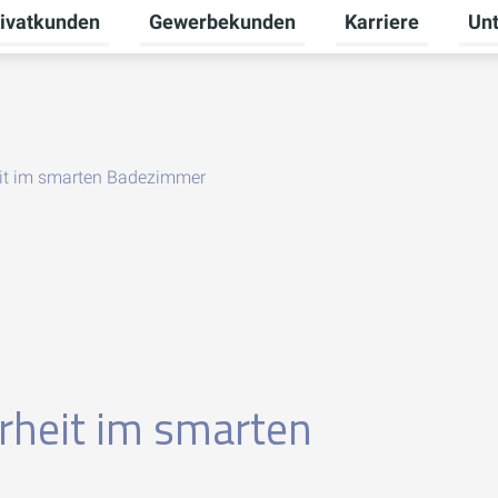
ivatkunden
Gewerbekunden
Karriere
Un
ermenü für Erneuerbare Energien umschalten
Untermenü für Privatkunden umschalten
Untermenü für Ge
Unte
heit im smarten Badezimmer
erheit im smarten