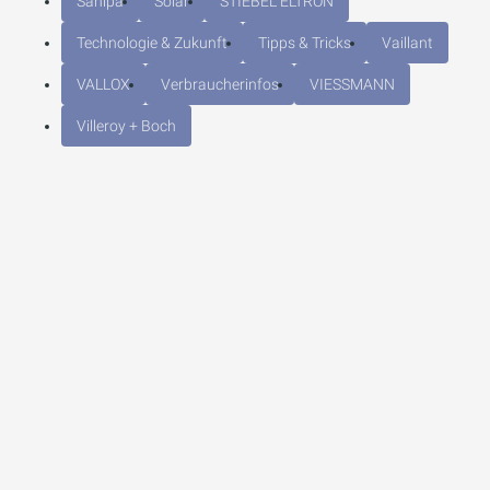
Sanipa
Solar
STIEBEL ELTRON
Technologie & Zukunft
Tipps & Tricks
Vaillant
VALLOX
Verbraucherinfos
VIESSMANN
Villeroy + Boch