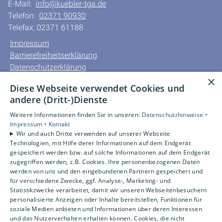
E-Mail:
info@kuebler-tga.de
Telefon:
02371 90930
Telefax: 02371 61188
Impressum
Barrierefreiheitserklärung
Datenschutzerklärung
×
AGB
Diese Webseite verwendet Cookies und
andere (Dritt-)Dienste
Unsere Bereiche
Privatkunden
Weitere Informationen finden Sie in unseren:
Datenschutzhinweise •
Impressum •
Kontakt
Gewerbekunden
Wir und auch Dritte verwenden auf unserer Webseite
Karriere
Technologien, mit Hilfe derer Informationen auf dem Endgerät
Unternehmen
gespeichert werden bzw. auf solche Informationen auf dem Endgerät
zugegriffen werden, z.B. Cookies. Ihre personenbezogenen Daten
Kontakt
werden von uns und den eingebundenen Partnern gespeichert und
für verschiedene Zwecke, ggf. Analyse-, Marketing- und
Statistikzwecke verarbeitet, damit wir unseren Webseitenbesuchern
Um externe HTML-Inhalte anzuzeigen, benötigen wir
personalisierte Anzeigen oder Inhalte bereitstellen, Funktionen für
Ihre Einwilligung.
soziale Medien anbieten und Informationen über deren Interessen
Weitere Informationen finden Sie in unserer
und das Nutzerverhalten erhalten können. Cookies, die nicht