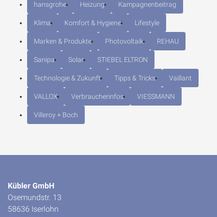
hansgrohe
Heizung
Kampagnenbeitrag
Klima
Komfort & Hygiene
Lifestyle
Marken & Produkte
Photovoltaik
REHAU
Sanipa
Solar
STIEBEL ELTRON
Technologie & Zukunft
Tipps & Tricks
Vaillant
VALLOX
Verbraucherinfos
VIESSMANN
Villeroy + Boch
Kübler GmbH
Osemundstr. 13
58636 Iserlohn