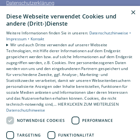
Datenschutzerklärung
×
AGB
Diese Webseite verwendet Cookies und
andere (Dritt-)Dienste
Unsere Bereiche
Privatkunden
Weitere Informationen finden Sie in unseren:
Datenschutzhinweise •
Impressum •
Kontakt
Gewerbekunden
Wir und auch Dritte verwenden auf unserer Webseite
Karriere
Technologien, mit Hilfe derer Informationen auf dem Endgerät
Unternehmen
gespeichert werden bzw. auf solche Informationen auf dem Endgerät
zugegriffen werden, z.B. Cookies. Ihre personenbezogenen Daten
Kontakt
werden von uns und den eingebundenen Partnern gespeichert und
für verschiedene Zwecke, ggf. Analyse-, Marketing- und
Statistikzwecke verarbeitet, damit wir unseren Webseitenbesuchern
Um externe HTML-Inhalte anzuzeigen, benötigen wir
personalisierte Anzeigen oder Inhalte bereitstellen, Funktionen für
Ihre Einwilligung.
soziale Medien anbieten und Informationen über deren Interessen
Weitere Informationen finden Sie in unserer
und das Nutzerverhalten erhalten können. Cookies, die nicht
technisch-notwendig sind,... HIER KLICKEN ZUM WEITERLESEN
Datenschutzerklärung.
Datenschutzhinweise
NOTWENDIGE COOKIES
PERFORMANCE
Cookie-Einstellungen öffnen
TARGETING
FUNKTIONALITÄT