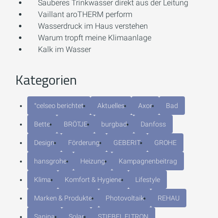
Sauberes Trinkwasser direkt aus der Leitung
Vaillant aroTHERM perform
Wasserdruck im Haus verstehen
Warum tropft meine Klimaanlage
Kalk im Wasser
Kategorien
°celseo berichtet
Aktuelles
Axor
Bad
Bette
BRÖTJE
burgbad
Danfoss
Design
Förderung
GEBERIT
GROHE
hansgrohe
Heizung
Kampagnenbeitrag
Klima
Komfort & Hygiene
Lifestyle
Marken & Produkte
Photovoltaik
REHAU
Sanipa
Solar
STIEBEL ELTRON