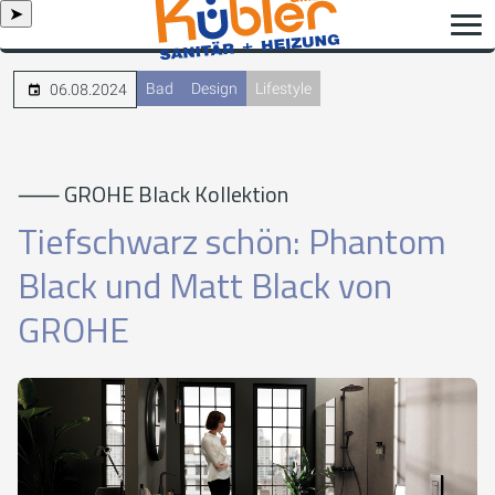
➤
Bad
Design
Lifestyle
06.08.2024
⸺ GROHE Black Kollektion
Tiefschwarz schön: Phantom
Black und Matt Black von
GROHE